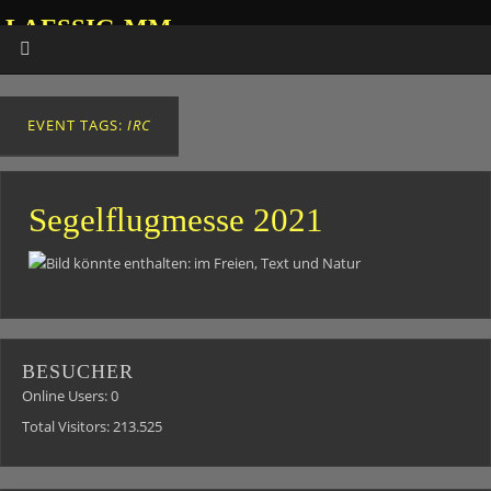
LAESSIG-MM
HOMEPAGE VON ANDREAS
EVENT TAGS:
IRC
Segelflugmesse 2021
BESUCHER
Online Users:
0
Total Visitors:
213.525