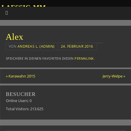
LAESSIG-MM
HOMEPAGE VON ANDREAS
Alex
VON
ANDREAS L. (ADMIN)
24. FEBRUAR 2016
SPEICHERE IN DEINEN FAVORITEN DIESEN
PERMALINK
.
«
Karawahn 2015
Jerry-Welpe
»
BESUCHER
Online Users:
0
Total Visitors:
213.625