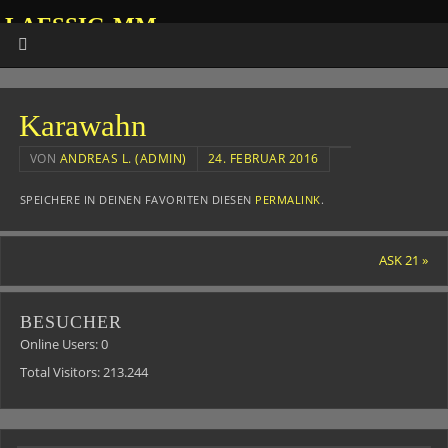
LAESSIG-MM
HOMEPAGE VON ANDREAS
Karawahn
VON
ANDREAS L. (ADMIN)
24. FEBRUAR 2016
SPEICHERE IN DEINEN FAVORITEN DIESEN
PERMALINK
.
ASK 21
»
BESUCHER
Online Users:
0
Total Visitors:
213.244