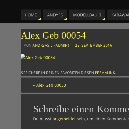
LAESSIG-MM
HOME
ANDY´S
MODELLBAU
KARAWA
HOMEPAGE VON ANDREAS
Alex Geb 00054
VON
ANDREAS L. (ADMIN)
28. SEPTEMBER 2016
SPEICHERE IN DEINEN FAVORITEN DIESEN
PERMALINK
.
«
Alex Geb 00053
Schreibe einen Komme
Du musst
angemeldet
sein, um einen Kommentar