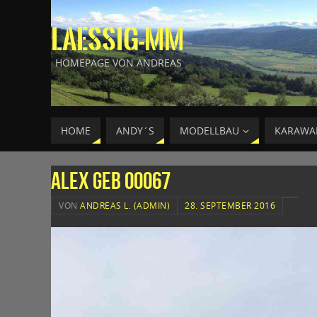
LAESSIG-MM
HOMEPAGE VON ANDREAS
HOME
ANDY´S
MODELLBAU
KARAWA
Alex Geb 00067
VON
ANDREAS L. (ADMIN)
28. SEPTEMBER 2016