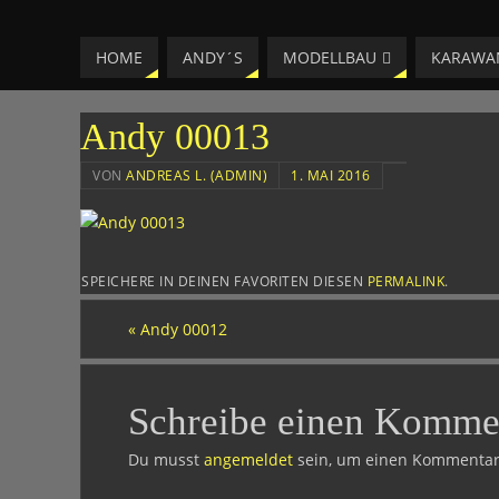
LAESSIG-MM
HOME
ANDY´S
MODELLBAU
KARAWA
HOMEPAGE VON ANDREAS
Andy 00013
VON
ANDREAS L. (ADMIN)
1. MAI 2016
SPEICHERE IN DEINEN FAVORITEN DIESEN
PERMALINK
.
«
Andy 00012
Schreibe einen Komme
Du musst
angemeldet
sein, um einen Kommentar