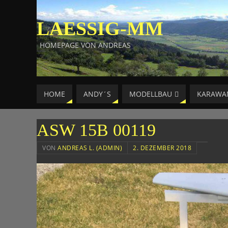
LAESSIG-MM
HOMEPAGE VON ANDREAS
HOME
ANDY´S
MODELLBAU
KARAWA
ASW 15B 00119
VON
ANDREAS L. (ADMIN)
2. DEZEMBER 2018