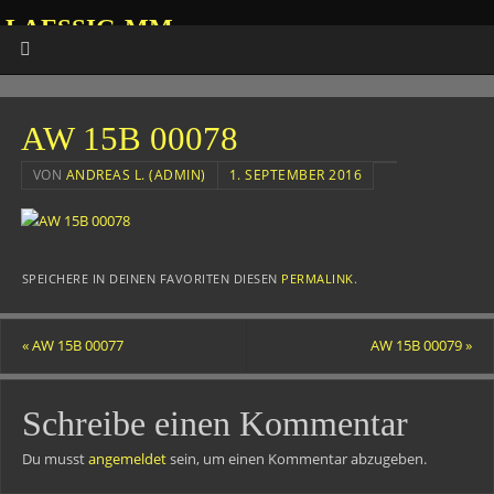
LAESSIG-MM
HOMEPAGE VON ANDREAS
AW 15B 00078
VON
ANDREAS L. (ADMIN)
1. SEPTEMBER 2016
SPEICHERE IN DEINEN FAVORITEN DIESEN
PERMALINK
.
«
AW 15B 00077
AW 15B 00079
»
Schreibe einen Kommentar
Du musst
angemeldet
sein, um einen Kommentar abzugeben.