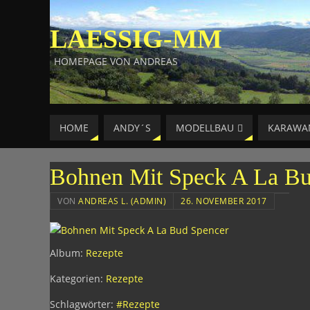
LAESSIG-MM
HOMEPAGE VON ANDREAS
HOME
ANDY´S
MODELLBAU
KARAWA
Bohnen Mit Speck A La Bu
VON
ANDREAS L. (ADMIN)
26. NOVEMBER 2017
Album:
Rezepte
Kategorien:
Rezepte
Schlagwörter:
#Rezepte