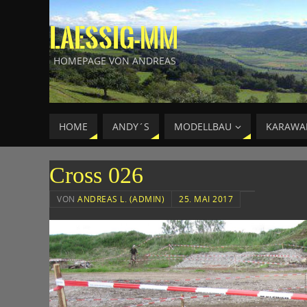
LAESSIG-MM
HOMEPAGE VON ANDREAS
HOME
ANDY´S
MODELLBAU
KARAWA
Cross 026
VON
ANDREAS L. (ADMIN)
25. MAI 2017