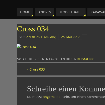
LAESSIG-MM
HOME
ANDY´S
MODELLBAU
KARAWA
HOMEPAGE VON ANDREAS
Cross 034
VON
ANDREAS L. (ADMIN)
25. MAI 2017
SPEICHERE IN DEINEN FAVORITEN DIESEN
PERMALINK
.
«
Cross 033
Schreibe einen Komme
Du musst
angemeldet
sein, um einen Kommentar