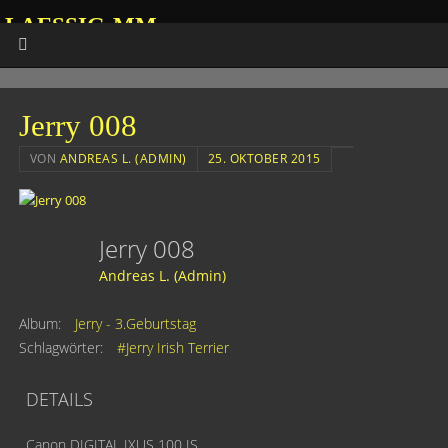
LAESSIG-MM
HOMEPAGE VON ANDREAS
Jerry 008
VON
ANDREAS L. (ADMIN)
25. OKTOBER 2015
Jerry 008
Andreas L. (Admin)
Album:
Jerry - 3.Geburtstag
Schlagwörter:
#Jerry Irish Terrier
DETAILS
Canon DIGITAL IXUS 100 IS