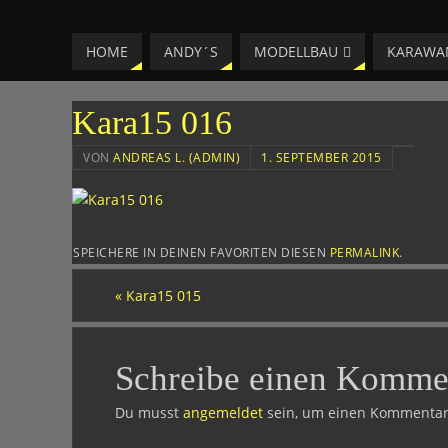
LAESSIG-MM
HOME
ANDY´S
MODELLBAU
KARAWA
HOMEPAGE VON ANDREAS
Kara15 016
VON
ANDREAS L. (ADMIN)
1. SEPTEMBER 2015
SPEICHERE IN DEINEN FAVORITEN DIESEN
PERMALINK
.
«
Kara15 015
Schreibe einen Komme
Du musst
angemeldet
sein, um einen Kommentar