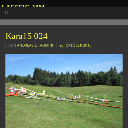
LAESSIG-MM
HOMEPAGE VON ANDREAS
Kara15 024
VON
ANDREAS L. (ADMIN)
20. OKTOBER 2015