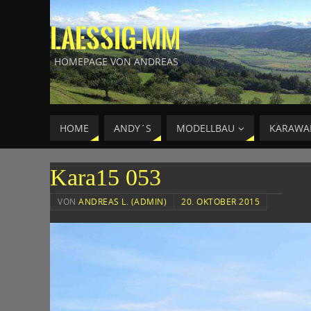
LAESSIG-MM
HOMEPAGE VON ANDREAS
HOME
ANDY´S
MODELLBAU
KARAWA
Kara15 053
VON
ANDREAS L. (ADMIN)
20. OKTOBER 2015