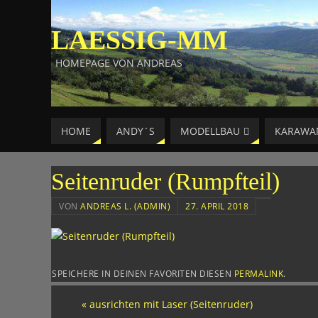
LAESSIG-MM
HOMEPAGE VON ANDREAS
HOME
ANDY´S
MODELLBAU
KARAWA
Seitenruder (Rumpfteil)
VON
ANDREAS L. (ADMIN)
27. APRIL 2018
SPEICHERE IN DEINEN FAVORITEN DIESEN
PERMALINK
.
«
ausrichten mit Laser (Seitenruder)