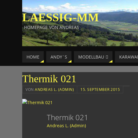
LAESSIG-MM
HOMEPAGE VON ANDREAS
HOME
ANDY´S
MODELLBAU
KARAWA
Thermik 021
VON
ANDREAS L. (ADMIN)
15. SEPTEMBER 2015
Thermik 021
Andreas L. (Admin)