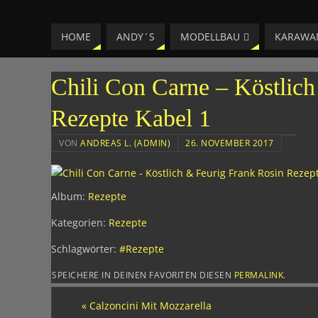
LAESSIG-MM
HOME
ANDY´S
MODELLBAU
KARAWA
HOMEPAGE VON ANDREAS
Chili Con Carne – Köstlic
Rezepte Kabel 1
VON
ANDREAS L. (ADMIN)
26. NOVEMBER 2017
Album:
Rezepte
Kategorien:
Rezepte
Schlagwörter:
#Rezepte
SPEICHERE IN DEINEN FAVORITEN DIESEN
PERMALINK
.
«
Calzoncini Mit Mozzarella