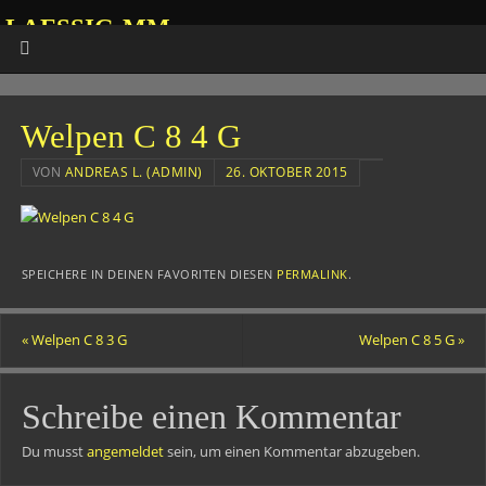
LAESSIG-MM
HOMEPAGE VON ANDREAS
Welpen C 8 4 G
VON
ANDREAS L. (ADMIN)
26. OKTOBER 2015
SPEICHERE IN DEINEN FAVORITEN DIESEN
PERMALINK
.
«
Welpen C 8 3 G
Welpen C 8 5 G
»
Schreibe einen Kommentar
Du musst
angemeldet
sein, um einen Kommentar abzugeben.