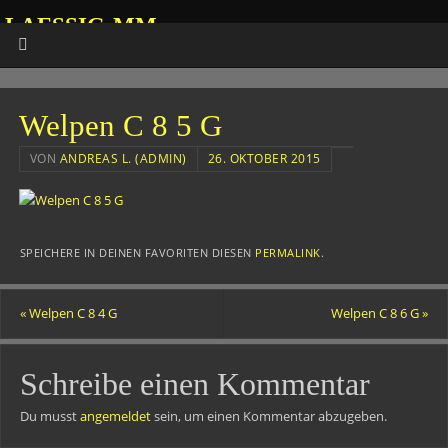
LAESSIG-MM
HOMEPAGE VON ANDREAS
Welpen C 8 5 G
VON
ANDREAS L. (ADMIN)
26. OKTOBER 2015
SPEICHERE IN DEINEN FAVORITEN DIESEN
PERMALINK
.
«
Welpen C 8 4 G
Welpen C 8 6 G
»
Schreibe einen Kommentar
Du musst
angemeldet
sein, um einen Kommentar abzugeben.